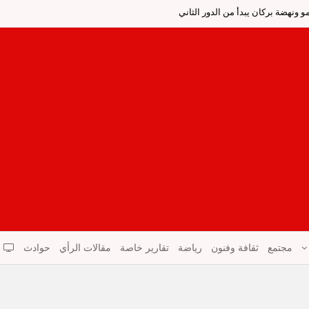
 ونهضة بركان يبدأ من الدور الثاني
مجتمع
ثقافة وفنون
رياضة
تقارير خاصة
مقالات الرأي
حوادث