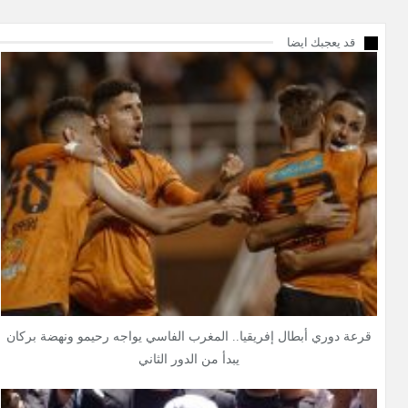
قد يعجبك ايضا
قرعة دوري أبطال إفريقيا.. المغرب الفاسي يواجه رحيمو ونهضة بركان
يبدأ من الدور الثاني