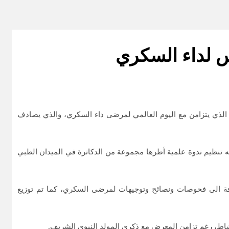
س لداء السكري
رى، الحدث الذي يتزامن مع اليوم العالمي لمرضى داء السكري، والذي يصادف
ار” ونظم تحت شعار ” قدم السكري– Pied du diabétique “، وعرف اليوم الأول منه تنظيم ندوة علمية أطرها مجموعة من الدكاترة في الميدان الطبي
فة الى فحوصات ونصائح وتوجيهات لمرضى السكري، كما تم توزيع
شاط، رغم تزامن المعرض مع ذكرى المولد النبوي الشريف.