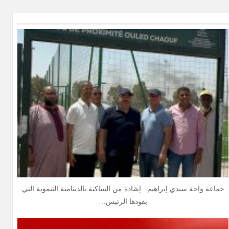
جماعة واحة سيدي إبراهيم.. إشادة من الساكنة بالدينامية التنموية التي
يقودها الرئيس…