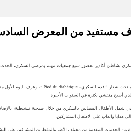
آلاف مستفيد من المعرض الساد
ورة السادسة لمعرض داء السكري بشاطئ أكادير بحضور سبع جمعيات مهتم بمرضى السك
المعرض تشرف على تنظيمه جمعية ” تمونت نيموضان نسك
ي أصبح متفشي بكثرة في السنوات الأخيرة
هي شمل الأطفال المصابين بالسكري من خلال صبحية تنشيطية، بالإضا
 هدايا والعاب على الاطفال المشاركين.
فيدة من الخدمات المقدمة من مختلف الأطر والمؤطرين المشرفين على الن