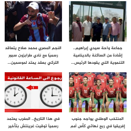
جماعة واحة سيدي إبراهيم..
النجم المصري محمد صلاح يتعاقد
إشادة من الساكنة بالدينامية
رسميًا مع نادي طرابزون سبور
التنموية التي يقودها الرئيس…
التركي بعقد يمتد لموسمين…
المنتخب الوطني يواجه جنوب
في هذا التاريخ.. المغرب يعتمد
إفريقيا في ربع نهائي كأس أمم
رسمياً توقيت غرينتش بتأخير