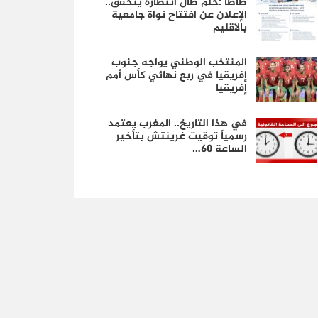
طاطا :حلم طال انتظاره يتحقق..
الإعلان عن افتتاح نواة جامعية
بالاقليم
المنتخب الوطني يواجه جنوب
إفريقيا في ربع نهائي كأس أمم
إفريقيا
في هذا التاريخ.. المغرب يعتمد
رسمياً توقيت غرينتش بتأخير
الساعة 60…