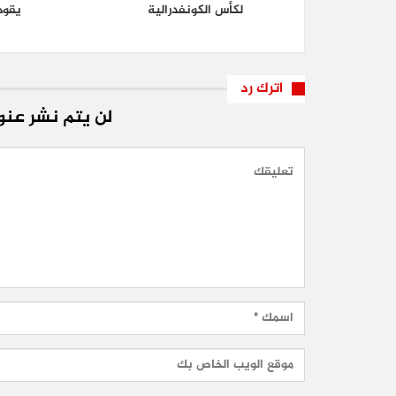
لكأس الكونفدرالية
يقود
اترك رد
لن يتم نشر عنوا