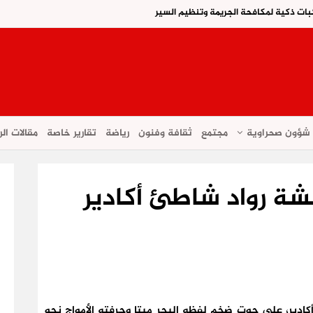
ات ذكية لمكافحة الجريمة وتنظيم السير
شؤون صحراوية
مجتمع
ثقافة وفنون
رياضة
تقارير خاصة
مقالات الر
ة رواد شاطئ أكادير
وم الأربعاء 6 نونبر 2019، بـشاطئ أكادير، على حوت ضخم لفظه البحر ميتا وجرفته الأمواج نحو