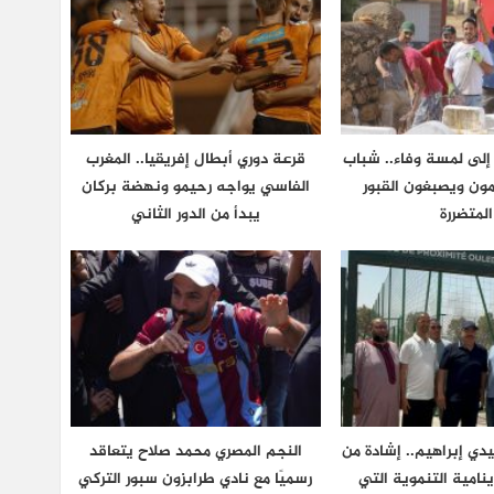
 إلى لمسة وفاء.. شباب
قرعة دوري أبطال إفريقيا.. المغرب
مون ويصبغون القبور
الفاسي يواجه رحيمو ونهضة بركان
المتضررة
يبدأ من الدور الثاني
ي إبراهيم.. إشادة من
النجم المصري محمد صلاح يتعاقد
ينامية التنموية التي
رسميًا مع نادي طرابزون سبور التركي