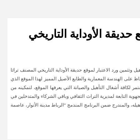
ع حديقة الأوداية التاريخي
اسم الحكومة، الحسن عبيابة، يوم أمس الأربعاء 30 أكتوبر 2019 بالرباط، على أهمية تأهيل وتثمين ورد الاعتبار لموقع حديقة الأوداية التاريخي المصنف تراثا
حفاظ على الهندسة المعمارية والطابع الأصيل المميز لهذا الموقع الذي
تمر لكافة أشغال التأهيل والصيانة التي يعرفها الموقع، لتمكينه من
جهوية التابعة لمديرية التراث الثقافي وباقي الشركاء والمتدخلين في
يله، والمندرج ضمن البرنامج المندمج “الرباط مدينة الأنوار، عاصمة