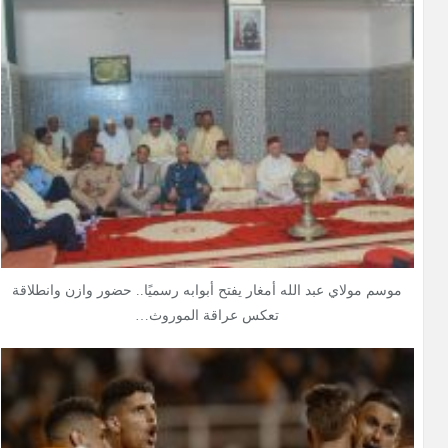
موسم مولاي عبد الله أمغار يفتح أبوابه رسميًا.. حضور وازن وانطلاقة
تعكس عراقة الموروث…