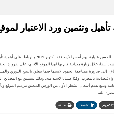
 تأهيل وتثمين ورد الاعتبار لموق
أكد وزير الثقافة والشباب والرياضة والناطق الرسمي ب
 شدد أيضا، خلال زيارة ميدانية قام بها لهذا الموقع الأثري، على ضرورة ال
سياق، إلى ضرورة مضاعفة الجهود لاسيما فيما يتعلق بالتتبع الدوري والمس
ة والاقتصادية بالمغرب، وكذا ضمانا لاستدامته، وذلك بتنسيق مع المصالح ال
ينة وتتبع تقدم أشغال الشطر الأول من الورش المتعلق بترميم الموقع وتأه
صره الله.
الإلكتروني
Linkedin
طباعة