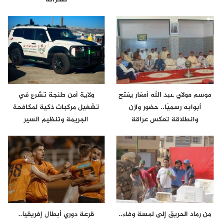
موسم مولاي عبد الله أمغار يفتح
ولاية أمن طنجة تشرع في
أبوابه رسميًا.. حضور وازن
تشغيل مركبات ذكية لمكافحة
وانطلاقة تعكس عراقة
الجريمة وتنظيم السير
الموروث…
من رماد الحريق إلى لمسة وفاء..
قرعة دوري أبطال إفريقيا..