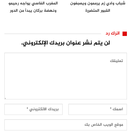
شباب وادي زم يرممون ويصبغون
المغرب الفاسي يواجه رحيمو
القبور المتضررة
ونهضة بركان يبدأ من الدور
الثاني
اترك رد
لن يتم نشر عنوان بريدك الإلكتروني.