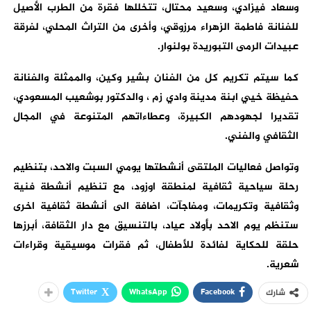
وسعاد فيزادي، وسعيد محتال، تتخللها فقرة من الطرب الأصيل
للفنانة فاطمة الزهراء مرزوقي، وأخرى من التراث المحلي، لفرقة
عبيدات الرمى التبوريدة بولنوار.
كما سيتم تكريم كل من الفنان بشير وكين، والممثلة والفنانة
حفيظة خيي ابنة مدينة وادي زم ، والدكتور بوشعيب المسعودي،
تقديرا لجهودهم الكبيرة، وعطاءاتهم المتنوعة في المجال
الثقافي والفني.
وتواصل فعاليات الملتقى أنشطتها يومي السبت والاحد، بتنظيم
رحلة سياحية ثقافية لمنطقة اوزود، مع تنظيم أنشطة فنية
وثقافية وتكريمات، ومفاجآت، اضافة الى أنشطة ثقافية اخرى
ستنظم يوم الاحد بأولاد عياد، بالتنسيق مع دار الثقافة، أبرزها
حلقة للحكاية لفائدة للأطفال، ثم فقرات موسيقية وقراءات
شعرية.
Twitter
WhatsApp
Facebook
شارك