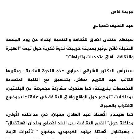
جريدة فاص
عبد اللطيف شعباني
سينظم منتدى الافاق للثقافة والتنمية ابتداء من يوم الجمعة
المقبلة فاتح نونبر بمدينة خريبكة ندوة فكرية حول تيمة “الهجرة
والثقافة…آفاق وتحديات واكراهات”.
سيترأس الدكتور الشرقي نصراوي هذه الندوة الفكرية ، ويقررها
الكاتب عبد الكريم معاش، بتنسيق مع الكلية المتعددة
التخصصات بخريبكة، كما ستعرف مشاركة مجموعة من الباحثين،
بمداخلات تتمحور حول الواقع وافاق الثقافة في علاقتها بموضوع
الاغتراب والهجرة.
كما سيقدم الأستاذ عبد الهادي مخبان، في مداخلته الأولى،
مداخلة حول” القيم الثقافية بين البلد الاصلي وبلدان الاستقبال”
، وسيتناول الأستاذ ميلود الخرمودي، موضوع ” تأثيرات الازمة