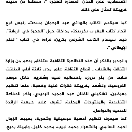
الاقتصادية على المدن المصدرة للهجرة “، منطلقا من مدينة
خريبكة كمثال على ذلك.
كما سيقدم الكاتب والروائي عبد الرحمان مسحت، رئيس فرع
اتحاد كتاب المغر ب بخريبكة، مداخلة حول “الهجرة في الرواية”،
فيما سيقدم الكاتب الشرقي بكرين، قراءة في كتاب “الحلم
الإيطالي “.
والجدير بالذكر أن هذه التظاهرة الثقافية ستنظم بدعم من وزارة
الثقافة والشباب ـ قطاع الثقافة، على مدى ثلاثة أيام، انطلقت
سابقا من بئر مزوي، باحتفالية فنية وشعرية، خلال موسم
الفروسية، وتشهد بخريبكة فقرات غنية وخصبة، منها تنظيم
معرضين، تشكيلي للفنان عبد المجيد الرديدي، وآخر للصناعة
التقليدية والمنتوجات المحلية، تشرف عليه جمعية الرائدة
للتنمية والتواصل.
كما سيعرف تنظيم أمسية موسيقية وشعرية، يحييها الزجال
احمد السالمي، والشعراء محمد لبيب، محمد خليل، وامينة بديع،