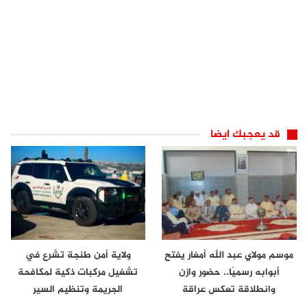
قد يعجبك ايضا
موسم مولاي عبد الله أمغار يفتح
ولاية أمن طنجة تشرع في
أبوابه رسميًا.. حضور وازن
تشغيل مركبات ذكية لمكافحة
وانطلاقة تعكس عراقة
الجريمة وتنظيم السير
الموروث…