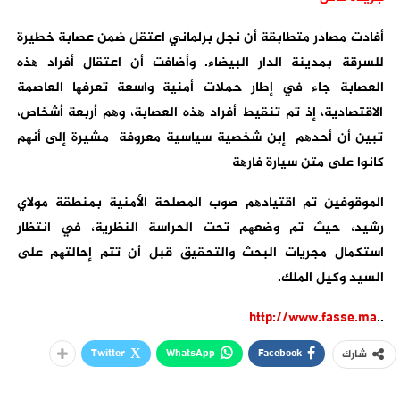
أفادت مصادر متطابقة أن نجل برلماني اعتقل ضمن عصابة خطیرة
للسرقة بمدینة الدار البیضاء. وأضافت أن اعتقال أفراد ھذه
العصابة جاء في إطار حملات أمنیة واسعة تعرفھا العاصمة
الاقتصادیة، إذ تم تنقیط أفراد ھذه العصابة، وھم أربعة أشخاص،
تبین أن أحدھم إبن شخصية سياسية معروفة مشیرة إلى أنھم
كانوا على متن سیارة فارھة
الموقوفین تم اقتیادھم صوب المصلحة الأمنیة بمنطقة مولاي
رشید، حیث تم وضعھم تحت الحراسة النظریة، في انتظار
استكمال مجریات البحث والتحقیق قبل أن تتم إحالتھم على
السید وكیل الملك.
http://www.fasse.ma
..
Twitter
WhatsApp
Facebook
شارك