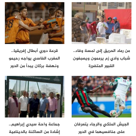
من رماد الحريق إلى لمسة وفاء..
قرعة دوري أبطال إفريقيا..
شباب وادي زم يرممون ويصبغون
المغرب الفاسي يواجه رحيمو
القبور المتضررة
ونهضة بركان يبدأ من الدور
الثاني
الجيش الملكي والرجاء يتعرفان
جماعة واحة سيدي إبراهيم..
على منافسيهما في الدور
إشادة من الساكنة بالدينامية