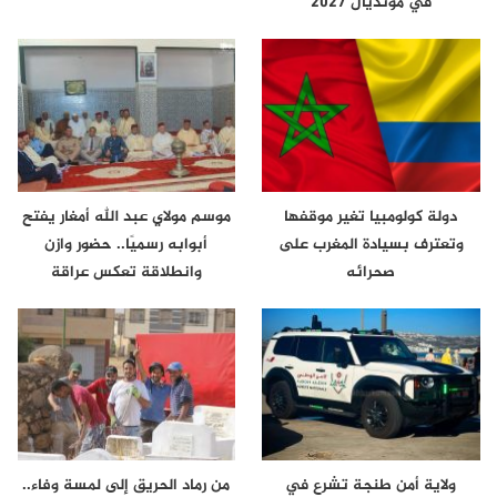
في مونديال 2027
دولة كولومبيا تغير موقفها
موسم مولاي عبد الله أمغار يفتح
وتعترف بسيادة المغرب على
أبوابه رسميًا.. حضور وازن
صحرائه
وانطلاقة تعكس عراقة
الموروث…
ولاية أمن طنجة تشرع في
من رماد الحريق إلى لمسة وفاء..