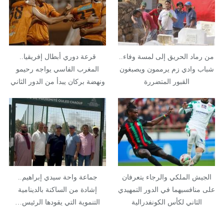
من رماد الحريق إلى لمسة وفاء..
قرعة دوري أبطال إفريقيا..
شباب وادي زم يرممون ويصبغون
المغرب الفاسي يواجه رحيمو
القبور المتضررة
ونهضة بركان يبدأ من الدور الثاني
الجيش الملكي والرجاء يتعرفان
جماعة واحة سيدي إبراهيم..
على منافسيهما في الدور التمهيدي
إشادة من الساكنة بالدينامية
الثاني لكأس الكونفدرالية
التنموية التي يقودها الرئيس…