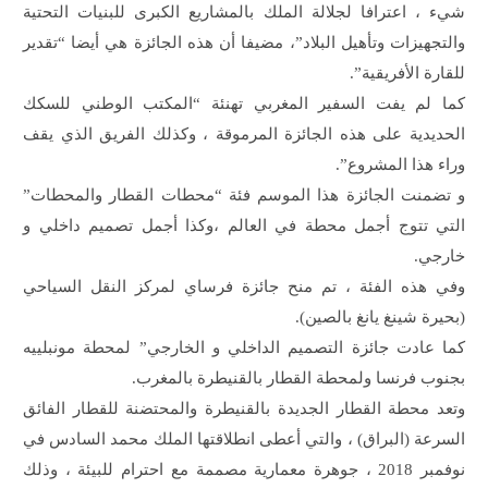
شيء ، اعترافا لجلالة الملك بالمشاريع الكبرى للبنيات التحتية
والتجهيزات وتأهيل البلاد”، مضيفا أن هذه الجائزة هي أيضا “تقدير
للقارة الأفريقية”.
كما لم يفت السفير المغربي تهنئة “المكتب الوطني للسكك
الحديدية على هذه الجائزة المرموقة ، وكذلك الفريق الذي يقف
وراء هذا المشروع”.
و تضمنت الجائزة هذا الموسم فئة “محطات القطار والمحطات”
التي تتوج أجمل محطة في العالم ،وكذا أجمل تصميم داخلي و
خارجي.
وفي هذه الفئة ، تم منح جائزة فرساي لمركز النقل السياحي
(بحيرة شينغ يانغ بالصين).
كما عادت جائزة التصميم الداخلي و الخارجي” لمحطة مونبلييه
بجنوب فرنسا ولمحطة القطار بالقنيطرة بالمغرب.
وتعد محطة القطار الجديدة بالقنيطرة والمحتضنة للقطار الفائق
السرعة (البراق) ، والتي أعطى انطلاقتها الملك محمد السادس في
نوفمبر 2018 ، جوهرة معمارية مصممة مع احترام للبيئة ، وذلك