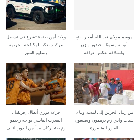
موسم مولاي عبد الله أمغار يفتح
ولاية أمن طنجة تشرع في تشغيل
أبوابه رسميًا.. حضور وازن
مركبات ذكية لمكافحة الجريمة
وانطلاقة تعكس عراقة
وتنظيم السير
الموروث…
من رماد الحريق إلى لمسة وفاء..
قرعة دوري أبطال إفريقيا..
شباب وادي زم يرممون ويصبغون
المغرب الفاسي يواجه رحيمو
القبور المتضررة
ونهضة بركان يبدأ من الدور الثاني