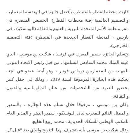
فازت محطة القطار بالقنيطرة بأفضل جائزة في الهندسة المعمارية
والتصميم العالمية (فئة محطات القطار)، الخميس المنصرم في
مقر منظمة الأمم المتحدة للتربية والعلوم والثقافة (اليونسكو) ، في
باريس ، لمحطة القطار الجديدة في القنيطرة (فئة التصميم
الخارجي).
وتسلم الجائزة سفير المغرب في فرنسا ، شكيب بن موسى ، الذي
عينه الملك محمد السادس لتسلمها ، من قبل رئيس الاتحاد الدولي
للمهندسين المعماريين توماس فونير ، وهو أيضا عضو في لجنة
تحكيم هذه الجائزة المرموقة لسنة 2019 ، وذلك في حفل كبير
بحضور العديد من الشخصيات من عالم الدبلوماسية والفنون
والثقافة.
وكان بن موسى ، مرفوقا خلال تسلم هذه الجائزة ، بالسفير
والممثل الدائم للمغرب لدى اليونسكو ، سمير الدهر و المدير العام
للمكتب الوطني للسكك الحديدية ، محمد ربيع الخليع.
وقال شكيب بن موسى بأنه يتشرف بهذا التتويج والذي يعد “قبل كل