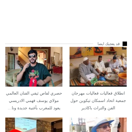
قد يعجبك ايضا
انطلاق فعاليات فعاليات مهرجان
حصري لفاص ثيفي الفنان العالمي
جمعية اتحاد اسمكان تيكوين حول
مولاي يوسف فهمي الادريسي
الفن والتراث باكادير
يعود للمغرب بأغنية جديدة ونا…