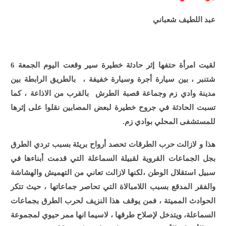
عبد اللطيف شعباني
لقيت امرأة حتفها إثر
حادثة خطيرة سير وقعت اليوم الجمعة 6
شتنبر ، بين سيارة أجرة وسيارة خفيفة ، بالطريق الرابطة بين
مدينة وادي زم وجماعة قصبة الطرش بالقرب من الاذاعة ، كما
تسبت الحادثة في جروح خطيرة لبعض المصابين نقلوا على إثرها
للمستشفى المحلي بوادي زم.
هذا و لازالت حرب الطرقات تحصد أرواح بريئة بسبب تردي الطرق
بجل الجماعات القروية لقبيلة السماعلة
التي قدمت أبناءها في
سبيل استقلال الوطن ،لكنها
لازالت تعاني من التهميش والهشاشة
والفقر المدقع بسبب اللامبالاة التي تحاصر جماعاتها ، حيث تتكر
الحوادث المميتة ، فمن يوقف هذا النزيف لحرب الطرق بجماعات
السماعلة، ويتدخل لإصلاح طرقها ، لاسيما انها ممر حيوي لمجموعة