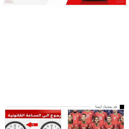
قد يعجبك ايضا